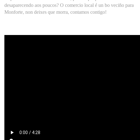
desaparecendo aos poucos? O comercio local é un bo veciño para
Monforte, non deixes que morra, contamos contigo!