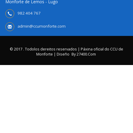
Monforte de Lemos - Lugo
982 404 767
admin@ccumonforte.com
© 2017 . Todolos dereitos reservados | Páxina oficial do CCU de
Monforte | Diseño
By 27400.com