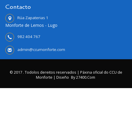
Contacto
Rúa Zapaterias 1
Monforte de Lemos - Lugo
982 404 767
admin@ccumonforte.com
© 2017 . Todolos dereitos reservados | Páxina oficial do CCU de
Monforte | Diseño
By 27400.com