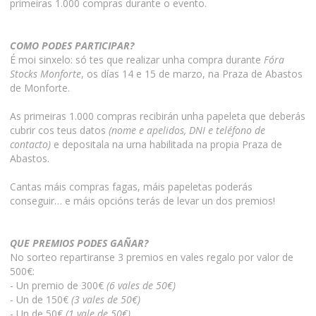
primeiras 1.000 compras durante o evento.
COMO PODES PARTICIPAR?
É moi sinxelo: só tes que realizar unha compra durante
Fóra
Stocks Monforte
, os días 14 e 15 de marzo, na Praza de Abastos
de Monforte.
As primeiras 1.000 compras recibirán unha papeleta que deberás
cubrir cos teus datos
(nome e apelidos, DNI e teléfono de
contacto)
e depositala na urna habilitada na propia Praza de
Abastos.
Cantas máis compras fagas, máis papeletas poderás
conseguir… e máis opcións terás de levar un dos premios!
QUE PREMIOS PODES GAÑAR?
No sorteo repartiranse 3 premios en vales regalo por valor de
500€:
- Un premio de 300€
(6 vales de 50€)
- Un de 150€
(3 vales de 50€)
- Un de 50€
(1 vale de 50€)