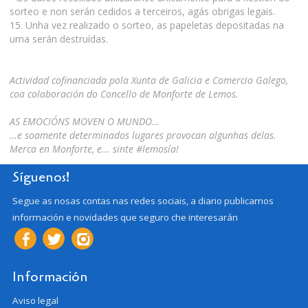
sorteo e non serán cedidos a terceiros, agás obrigas legais.
15. Unha vez realizado o sorteo, as papeletas depositadas na
urna serán destruídas.
Actividad cofinanciada pola Xunta de Galicia e Comercio Galego,
coa colaboración do Concello de Monforte de Lemos.
AS EMOCIÓNS MOVEN O MUNDO…
…e soamente determinados lugares provocan algunhas delas.
Merca en Monforte, e... sinte #lemosía!
Síguenos!
Segue as nosas contas nas redes sociais, a diario publicamos
información e novidades que seguro che interesarán
Información
Aviso legal