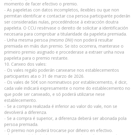
momento de facer efectivo o premio.
- As papeletas con datos incompletos, ilexibles ou que non
permitan identificar e contactar coa persoa participante poderán
ser consideradas nulas, procedéndose á extracción doutra
papeleta. O CCU resérvase o dereito de solicitar a identificación
necesaria para comprobar a titularidade da papeleta premiada.
- Unha mesma persoa
(mesmo DNI)
non poderá resultar
premiada en máis dun premio. Se isto ocorrera, manterase o
primeiro premio asignado e procederase a extraer unha nova
papeleta para o premio restante.
10. Canxeo dos vales:
- Os vales regalo poderán canxearse nos establecementos
participantes ata o 31 de marzo de 2026.
- Os vales de 50€ son nominativos por establecemento, é dicir,
cada vale indicará expresamente o nome do establecemento no
que pode ser canxeado, e só poderá utilizarse nese
establecemento.
- Se a compra realizada é inferior ao valor do vale, non se
devolverá a diferenza.
- Se a compra é superior, a diferenza deberá ser abonada pola
persoa premiada.
- O premio non poderá trocarse por diñeiro en efectivo.