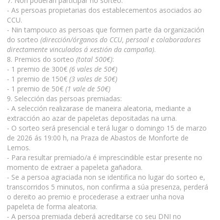
7. Non poderán participar no sorteo:
- As persoas propietarias dos establecementos asociados ao
CCU.
- Nin tampouco as persoas que formen parte da organización
do sorteo
(dirección/órganos do CCU, persoal e colaboradores
directamente vinculados á xestión da campaña)
.
8. Premios do sorteo
(total 500€)
:
- 1 premio de 300€
(6 vales de 50€)
- 1 premio de 150€
(3 vales de 50€)
- 1 premio de 50€
(1 vale de 50€)
9. Selección das persoas premiadas:
- A selección realizarase de maneira aleatoria, mediante a
extracción ao azar de papeletas depositadas na urna.
- O sorteo será presencial e terá lugar o domingo 15 de marzo
de 2026 ás 19:00 h, na Praza de Abastos de Monforte de
Lemos.
- Para resultar premiado/a é imprescindible estar presente no
momento de extraer a papeleta gañadora.
- Se a persoa agraciada non se identifica no lugar do sorteo e,
transcorridos 5 minutos, non confirma a súa presenza, perderá
o dereito ao premio e procederase a extraer unha nova
papeleta de forma aleatoria.
- A persoa premiada deberá acreditarse co seu DNI no