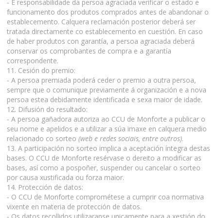
- É responsabilidade da persoa agraciada verificar o estado e
funcionamento dos produtos comprados antes de abandonar o
establecemento. Calquera reclamación posterior deberá ser
tratada directamente co establecemento en cuestión. En caso
de haber produtos con garantía, a persoa agraciada deberá
conservar os comprobantes de compra e a garantía
correspondente.
11. Cesión do premio:
- A persoa premiada poderá ceder o premio a outra persoa,
sempre que o comunique previamente á organización e a nova
persoa estea debidamente identificada e sexa maior de idade.
12. Difusión do resultado:
- A persoa gañadora autoriza ao CCU de Monforte a publicar o
seu nome e apelidos e a utilizar a súa imaxe en calquera medio
relacionado co sorteo
(web e redes sociais, entre outros)
.
13. A participación no sorteo implica a aceptación íntegra destas
bases. O CCU de Monforte resérvase o dereito a modificar as
bases, así como a pospoñer, suspender ou cancelar o sorteo
por causa xustificada ou forza maior.
14. Protección de datos:
- O CCU de Monforte comprométese a cumprir coa normativa
vixente en materia de protección de datos.
- Os datos recollidos utilizaranse unicamente para a xestión do